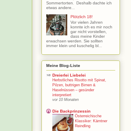
Sommertorten. Deshalb dachte ich
etwas andere...
Plötzlich 18!
Vor vielen Jahren
konnte ich es mir noch
gar nicht vorstellen,
dass meine Kinder
erwachsen werden. Sie sollten
immer klein und kuschelig bl...
Meine Blog-Liste
Dreierlei Liebelei
Herbstliches Risotto mit Spinat,
Pilzen, buttrigen Birnen &
Haselnüssen – gesünder
interpretiert
vor 10 Monaten
Die Backprinzessin
Österreichische
Klassiker: Kärntner
Reindling