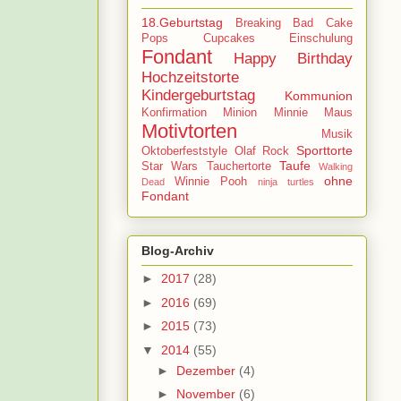
18.Geburtstag
Breaking Bad
Cake
Pops
Cupcakes
Einschulung
Fondant
Happy Birthday
Hochzeitstorte
Kindergeburtstag
Kommunion
Konfirmation
Minion
Minnie Maus
Motivtorten
Musik
Sporttorte
Oktoberfeststyle
Olaf
Rock
Taufe
Star Wars
Tauchertorte
Walking
ohne
Winnie Pooh
Dead
ninja turtles
Fondant
Blog-Archiv
►
2017
(28)
►
2016
(69)
►
2015
(73)
▼
2014
(55)
►
Dezember
(4)
►
November
(6)