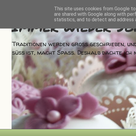
This site uses cookies from Google to 
are shared with Google along with per
Immer wieder So
statistics, and to detect and address 
Traditionen werden groß geschrieben, und
süß ist, macht Spaß. Deshalb dachte ich 