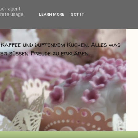
user-agent
erate usage
LEARN MORE
GOT IT
m Kaffee und duftendem Kuchen. Alles was
der süßen Freude zu erklären.