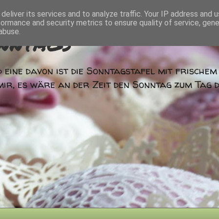
deliver its services and to analyze traffic. Your IP address and 
formance and security metrics to ensure quality of service, gen
nntags
abuse.
 eine davon ist die Sonntagstafel mit frische
mir, es wäre an der Zeit den Sonntag zum Tag 