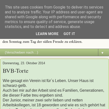
This site uses cookies from Google to deliver its services
Immer wieder Sonntags
and to analyze traffic. Your IP address and user-agent are
shared with Google along with performance and security
metrics to ensure quality of service, generate usage
Traditionen werden groß geschrieben, und eine davon ist die
statistics, and to detect and address abuse.
Sonntagstafel mit frischem Kaffee und duftendem Kuchen. Alles
LEARN MORE
GOT IT
was süß ist, macht Spaß. Deshalb dachte ich mir, es wäre an der Zeit
den Sonntag zum Tag der süßen Freude zu erklären.
▼
Donnerstag, 23. Oktober 2014
BVB-Torte
Wie gesagt ein Verein ist für´s Leben. Unser Haus ist
schwarz-gelb.
Auch bei mir auf der Arbeit sind es Familien, Generationen,
die dieser Farbe treu ergeben sind.
Der Junior, meiner zwei sehr lieben und netten
Arbeitskollegen, ist 18 geworden und wie es sich gehört hat