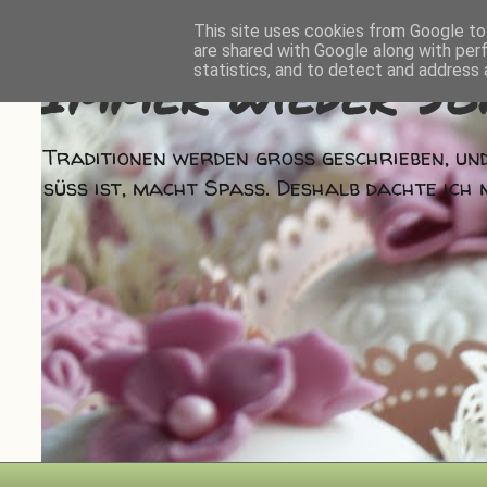
This site uses cookies from Google to 
are shared with Google along with per
Immer wieder So
statistics, and to detect and address 
Traditionen werden groß geschrieben, und
süß ist, macht Spaß. Deshalb dachte ich 