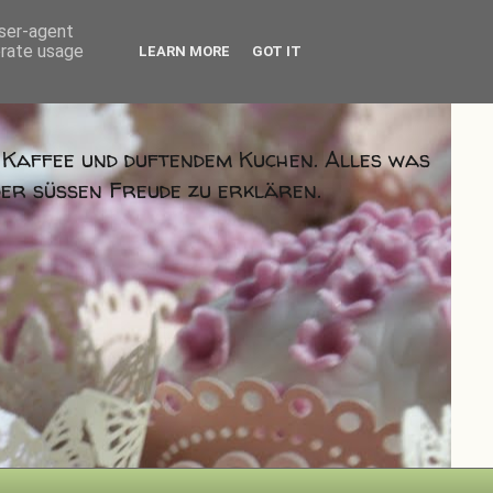
user-agent
erate usage
LEARN MORE
GOT IT
m Kaffee und duftendem Kuchen. Alles was
der süßen Freude zu erklären.