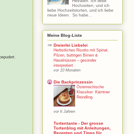
Heiraten. Ich liebe
Hochzeiten, und ich
liebe Hochzeitstorten, und ich liebe
neue Ideen. So habe...
Meine Blog-Liste
Dreierlei Liebelei
Herbstliches Risotto mit Spinat,
Pilzen, buttrigen Birnen &
bepudert.
Haselnüssen – gesünder
interpretiert
vor 10 Monaten
Die Backprinzessin
Österreichische
Klassiker: Kärntner
Reindling
vor 6 Jahren
Tortentante - Der grosse
Tortenblog mit Anleitungen,
Rezepten und Tipps für