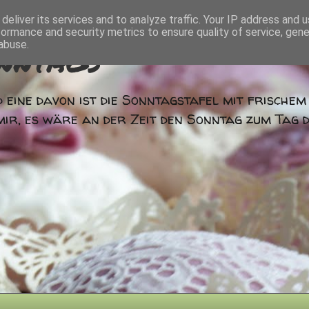
deliver its services and to analyze traffic. Your IP address and 
formance and security metrics to ensure quality of service, gen
nntags
abuse.
 eine davon ist die Sonntagstafel mit frische
mir, es wäre an der Zeit den Sonntag zum Tag 