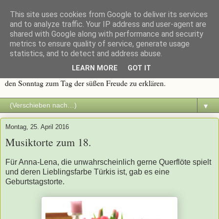
This site uses cookies from Google to deliver its services
Immer wieder Sonntags
and to analyze traffic. Your IP address and user-agent are
shared with Google along with performance and security
metrics to ensure quality of service, generate usage
Traditionen werden groß geschrieben, und eine davon ist die
statistics, and to detect and address abuse.
Sonntagstafel mit frischem Kaffee und duftendem Kuchen. Alles
LEARN MORE
GOT IT
was süß ist, macht Spaß. Deshalb dachte ich mir, es wäre an der Zeit
den Sonntag zum Tag der süßen Freude zu erklären.
▼
Montag, 25. April 2016
Musiktorte zum 18.
Für Anna-Lena, die unwahrscheinlich gerne Querflöte spielt
und deren Lieblingsfarbe Türkis ist, gab es eine
Geburtstagstorte.