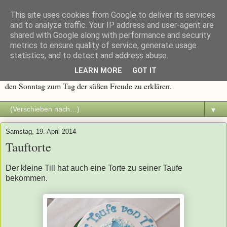
This site uses cookies from Google to deliver its services
Immer wieder Sonntags
and to analyze traffic. Your IP address and user-agent are
shared with Google along with performance and security
metrics to ensure quality of service, generate usage
Traditionen werden groß geschrieben, und eine davon ist die
statistics, and to detect and address abuse.
Sonntagstafel mit frischem Kaffee und duftendem Kuchen. Alles
LEARN MORE
GOT IT
was süß ist, macht Spaß. Deshalb dachte ich mir, es wäre an der Zeit
den Sonntag zum Tag der süßen Freude zu erklären.
▼
Samstag, 19. April 2014
Tauftorte
Der kleine Till hat auch eine Torte zu seiner Taufe
bekommen.