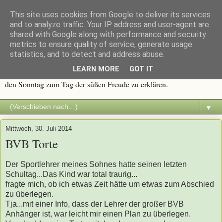
This site uses cookies from Google to deliver its services
Immer wieder Sonntags
and to analyze traffic. Your IP address and user-agent are
shared with Google along with performance and security
metrics to ensure quality of service, generate usage
Traditionen werden groß geschrieben, und eine davon ist die
statistics, and to detect and address abuse.
Sonntagstafel mit frischem Kaffee und duftendem Kuchen. Alles
LEARN MORE
GOT IT
was süß ist, macht Spaß. Deshalb dachte ich mir, es wäre an der Zeit
den Sonntag zum Tag der süßen Freude zu erklären.
▼
Mittwoch, 30. Juli 2014
BVB Torte
Der Sportlehrer meines Sohnes hatte seinen letzten
Schultag...Das Kind war total traurig...
fragte mich, ob ich etwas Zeit hätte um etwas zum Abschied
zu überlegen.
Tja...mit einer Info, dass der Lehrer der großer BVB
Anhänger ist, war leicht mir einen Plan zu überlegen.