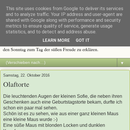
This site uses cookies from Google to deliver its services
Immer wieder Sonntags
and to analyze traffic. Your IP address and user-agent are
shared with Google along with performance and security
metrics to ensure quality of service, generate usage
Traditionen werden groß geschrieben, und eine davon ist die
statistics, and to detect and address abuse.
Sonntagstafel mit frischem Kaffee und duftendem Kuchen. Alles
LEARN MORE
GOT IT
was süß ist, macht Spaß. Deshalb dachte ich mir, es wäre an der Zeit
den Sonntag zum Tag der süßen Freude zu erklären.
▼
Samstag, 22. Oktober 2016
Olaftorte
Die leuchtenden Augen der kleinen Sofie, die neben ihren
Geschenken auch eine Geburtstagstorte bekam, durfte ich
schon ein paar mal sehen.
Schön ist es zu sehen, wie aus einer ganz kleinen Maus
eine kleine Maus wurde :-)
Eine süße Maus mit blonden Locken und dunklen