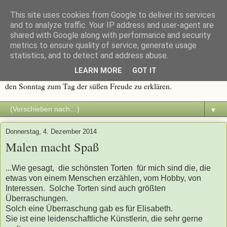
This site uses cookies from Google to deliver its services
Immer wieder Sonntags
and to analyze traffic. Your IP address and user-agent are
shared with Google along with performance and security
metrics to ensure quality of service, generate usage
Traditionen werden groß geschrieben, und eine davon ist die
statistics, and to detect and address abuse.
Sonntagstafel mit frischem Kaffee und duftendem Kuchen. Alles
LEARN MORE
GOT IT
was süß ist, macht Spaß. Deshalb dachte ich mir, es wäre an der Zeit
den Sonntag zum Tag der süßen Freude zu erklären.
▼
Donnerstag, 4. Dezember 2014
Malen macht Spaß
...Wie gesagt, die schönsten Torten für mich sind die, die
etwas von einem Menschen erzählen, vom Hobby, von
Interessen. Solche Torten sind auch größten
Überraschungen.
Solch eine Überraschung gab es für Elisabeth.
Sie ist eine leidenschaftliche Künstlerin, die sehr gerne